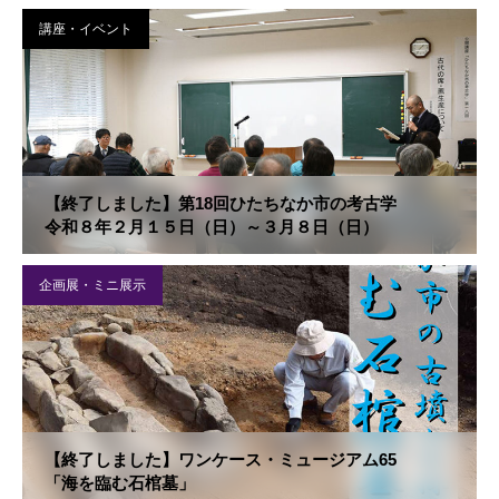
講座・イベント
【終了しました】第18回ひたちなか市の考古学
令和８年２月１５日（日）～３月８日（日）
企画展・ミニ展示
【終了しました】ワンケース・ミュージアム65
「海を臨む石棺墓」