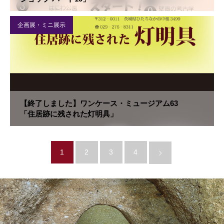
企画展・ミニ展示
【終了しました】ワンケース・ミュージアム63
「住居跡に残された灯明具」
1
2
3
4